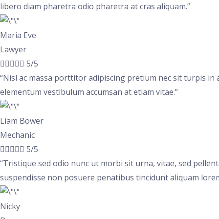
libero diam pharetra odio pharetra at cras aliquam.”
Maria Eve
Lawyer





5/5
“Nisl ac massa porttitor adipiscing pretium nec sit turpis in
elementum vestibulum accumsan at etiam vitae.”
Liam Bower
Mechanic





5/5
“Tristique sed odio nunc ut morbi sit urna, vitae, sed pel
suspendisse non posuere penatibus tincidunt aliquam lore
Nicky