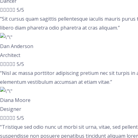
Dancer





5/5
“Sit cursus quam sagittis pellentesque iaculis mauris purus 
libero diam pharetra odio pharetra at cras aliquam.”
Dan Anderson
Architect





5/5
“Nisl ac massa porttitor adipiscing pretium nec sit turpis in
elementum vestibulum accumsan at etiam vitae.”
Diana Moore
Designer





5/5
“Tristique sed odio nunc ut morbi sit urna, vitae, sed pel
suspendisse non posuere penatibus tincidunt aliquam lore