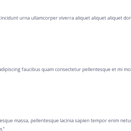
tincidunt urna ullamcorper viverra aliquet aliquet aliquet do
 adipiscing faucibus quam consectetur pellentesque et mi mole
lentesque massa, pellentesque lacinia sapien tempor enim ne
m.”