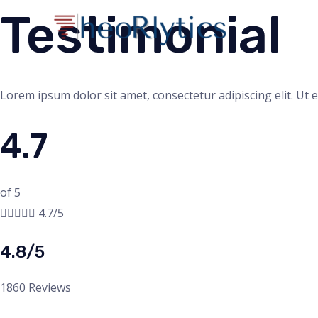
Skip
Testimonial
to
content
Lorem ipsum dolor sit amet, consectetur adipiscing elit. Ut el
4.7
of 5





4.7/5
4.8/5
1860 Reviews