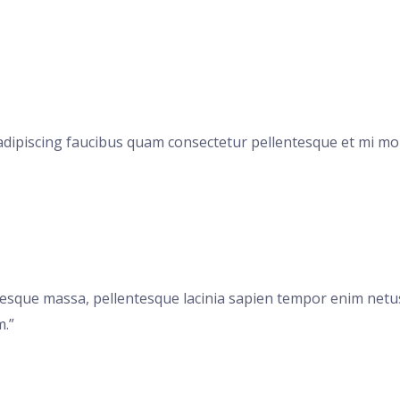
 adipiscing faucibus quam consectetur pellentesque et mi mole
lentesque massa, pellentesque lacinia sapien tempor enim ne
m.”